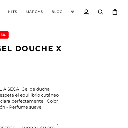
KITS
MARCAS
BLOG
🩶
Mi
Buscar
Carrito
cuenta
15%
EL DOUCHE X
 A SECA Gel de ducha
espeta el equilibrio cutáneo
clara perfectamente Color
abón - Perfume suave