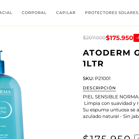
ACIAL
CORPORAL
CAPILAR
PROTECTORES SOLARES
$175.950
$207.000
-
ATODERM G
1LTR
SKU:
P21001
DESCRIPCIÓN
PIEL SENSIBLE NORMAL
Limpia con suavidad y r
Su espuma untuosa se a
azulado natural - Sin j