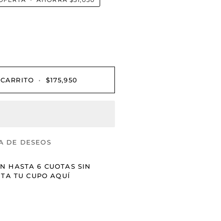
OFERTA
•
AHORRA
$31,050
 CARRITO
•
$175,950
A DE DESEOS
N HASTA 6 CUOTAS SIN
ITA TU CUPO AQUÍ