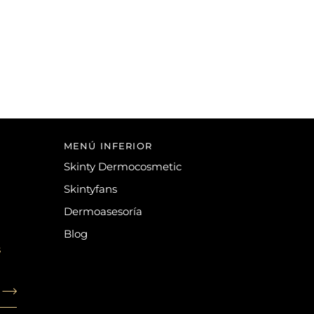
MENÚ INFERIOR
Skinty Dermocosmetic
Skintyfans
Dermoasesoría
Blog
s