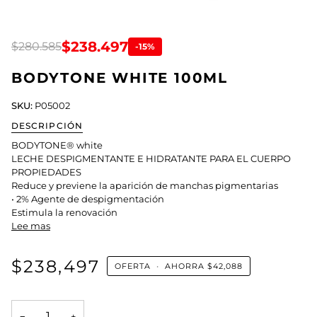
$238.497
$280.585
-15%
BODYTONE WHITE 100ML
SKU:
P05002
DESCRIPCIÓN
BODYTONE® white
LECHE DESPIGMENTANTE E HIDRATANTE PARA EL CUERPO
PROPIEDADES
Reduce y previene la aparición de manchas pigmentarias
• 2% Agente de despigmentación
Estimula la renovación
Lee mas
$238,497
OFERTA
•
AHORRA
$42,088
−
+