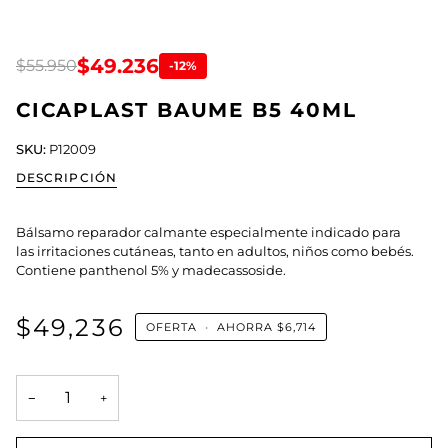
$49.236
$55.950
-12%
CICAPLAST BAUME B5 40ML
SKU:
P12009
DESCRIPCIÓN
Bálsamo reparador calmante especialmente indicado para
las irritaciones cutáneas, tanto en adultos, niños como bebés.
Contiene panthenol 5% y madecassoside.
$49,236
OFERTA
•
AHORRA
$6,714
−
+