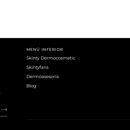
MENÚ INFERIOR
Skinty Dermocosmetic
Skintyfans
Dermoasesoría
Blog
s