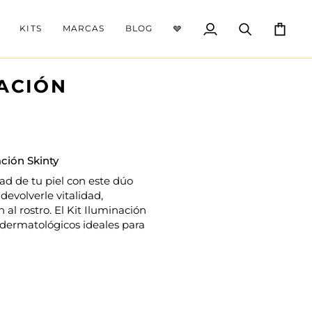
KITS
MARCAS
BLOG
🩶
Mi
Buscar
Carrito
cuenta
NACIÓN
ación Skinty
ad de tu piel con este dúo
evolverle vitalidad,
 al rostro. El Kit Iluminación
dermatológicos ideales para