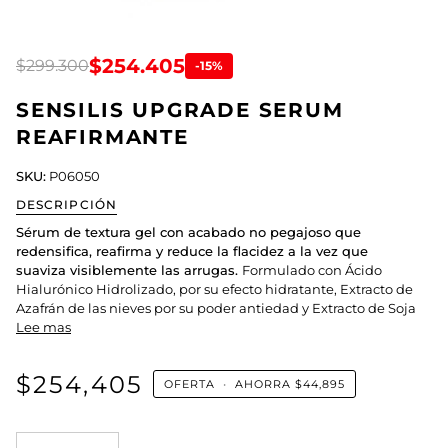
$254.405
$299.300
-15%
SENSILIS UPGRADE SERUM
REAFIRMANTE
SKU:
P06050
DESCRIPCIÓN
Sérum de textura gel con acabado no pegajoso que
redensifica, reafirma y reduce la flacidez a la vez que
suaviza visiblemente las arrugas.
Formulado con Ácido
Hialurónico Hidrolizado, por su efecto hidratante, Extracto de
Azafrán de las nieves por su poder antiedad y Extracto de Soja
Lee mas
$254,405
OFERTA
•
AHORRA
$44,895