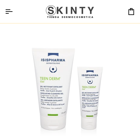
Ir
directamente
Ca
al
contenido