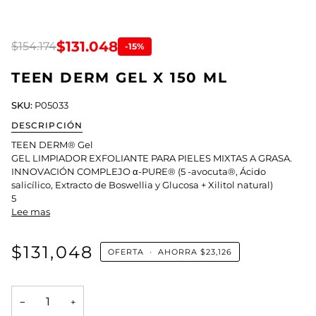
$131.048
$154.174
-15%
TEEN DERM GEL X 150 ML
SKU:
P05033
DESCRIPCIÓN
TEEN DERM® Gel
GEL LIMPIADOR EXFOLIANTE PARA PIELES MIXTAS A GRASA.
INNOVACIÓN COMPLEJO α-PURE® (5 -avocuta®, Ácido
salicílico, Extracto de Boswellia y Glucosa + Xilitol natural)
5
Lee mas
$131,048
OFERTA
•
AHORRA
$23,126
−
+