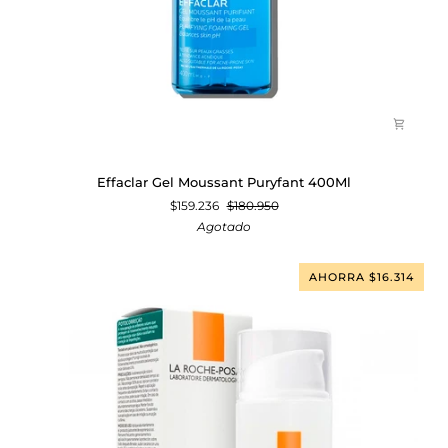
Effaclar
Effaclar Gel Moussant Puryfant 400Ml
Gel
$159.236
$180.950
Moussant
Agotado
Puryfant
400Ml
AHORRA $16.314