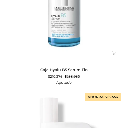
Caja
Caja Hyalu B5 Serum Fin
Hyalu
$210.276
$238.950
B5
Agotado
Serum
Fin
AHORRA $16.554