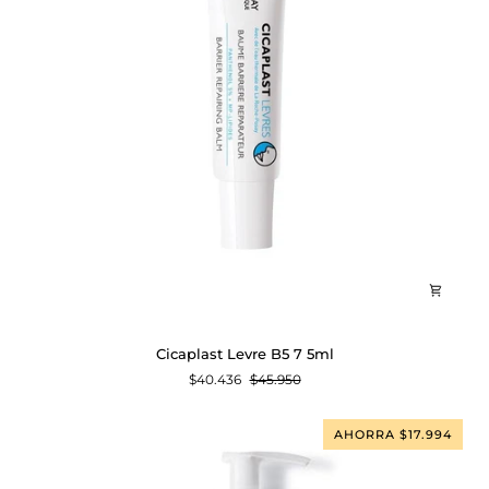
Cicaplast
Cicaplast Levre B5 7 5ml
Levre
$40.436
$45.950
B5
7
5ml
AHORRA $17.994