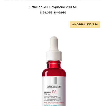
Effaclar
Effaclar Gel Limpiador 200 Ml
Gel
$124.036
$140.950
Limpiador
200
Ml
AHORRA $32.754