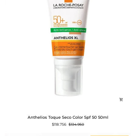
Anthelios
Anthelios Toque Seco Color Spf 50 50ml
Toque
$118.756
$134.950
Seco
Color