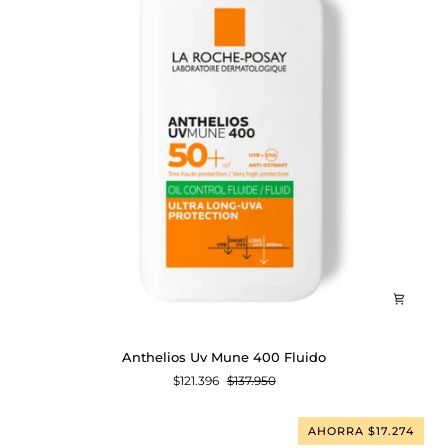
Anthelios
Anthelios Uv Mune 400 Fluido
Uv
$121.396
$137.950
Mune
400
Fluido
AHORRA $17.274