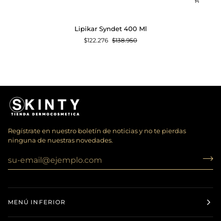
Lipikar
Lipikar Syndet 400 Ml
Syndet
$122.276
$138.950
400
Ml
Regístrate en nuestro boletín de noticias y no te pierdas
ninguna de nuestras novedades.
MENÚ INFERIOR