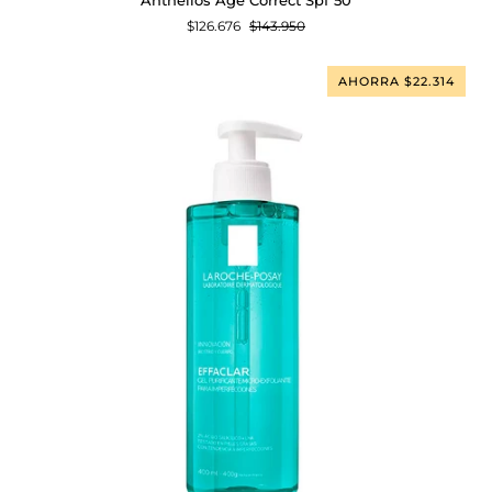
Age
$126.676
$143.950
Correct
Spf
50
AHORRA $22.314