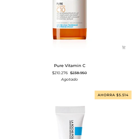
Pure
Pure Vitamin C
Vitamin
$210.276
$238.950
C
Agotado
AHORRA $5.514