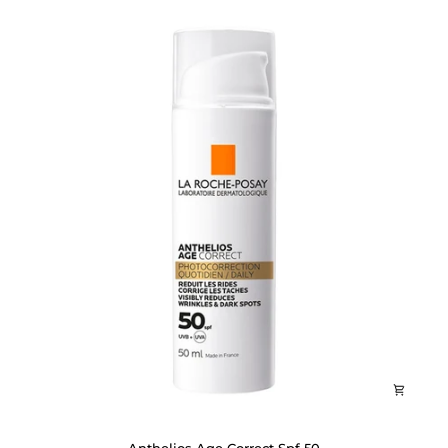
Anthelios
Anthelios Age Correct Spf 50