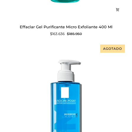
Effaclar
Effaclar Gel Purificante Micro Exfoliante 400 Ml
Gel
$163.636
$185.950
Purificante
Micro
Exfoliante
AGOTADO
400
Ml