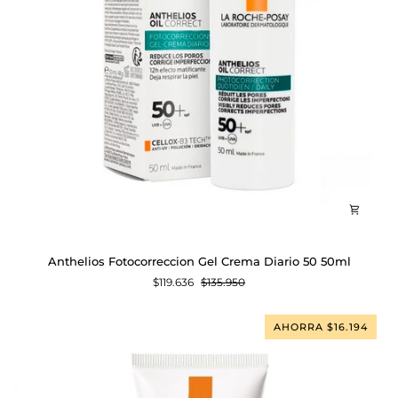
Anthelios
Anthelios Fotocorreccion Gel Crema Diario 50 50ml
Fotocorreccion
$119.636
$135.950
Gel
Crema
Diario
AHORRA $16.194
50
50ml