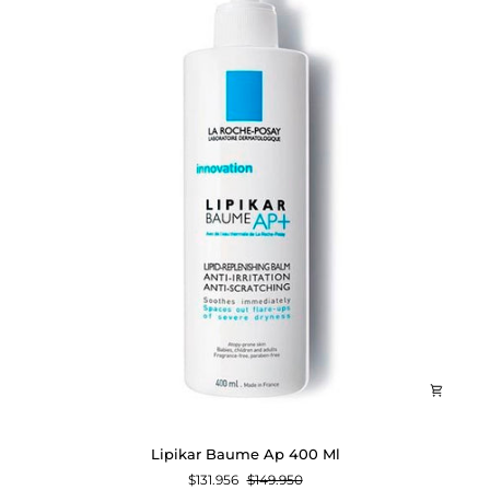
Lipikar
Lipikar Baume Ap 400 Ml
Baume
$131.956
$149.950
Ap