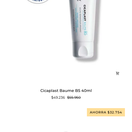
Cicaplast
Cicaplast Baume B5 40ml
Baume
$49.236
$55.950
B5
40ml
AHORRA $32.754