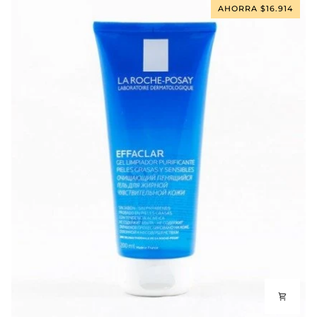
Spf
AHORRA $16.914
50
50ml