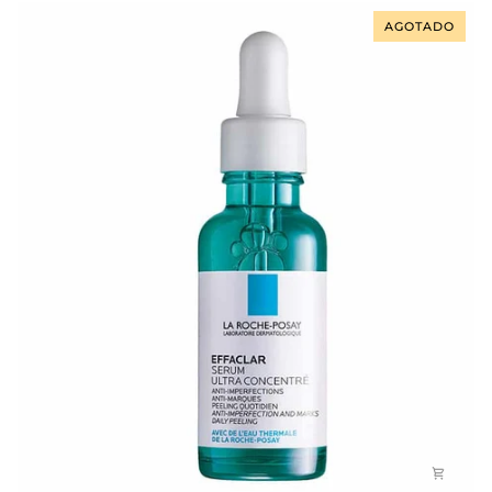
X
AGOTADO
30
Ml