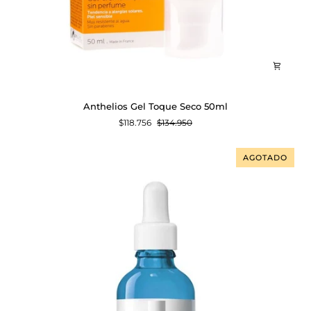
Anthelios
Anthelios Gel Toque Seco 50ml
Gel
$118.756
$134.950
Toque
Seco
50ml
AGOTADO