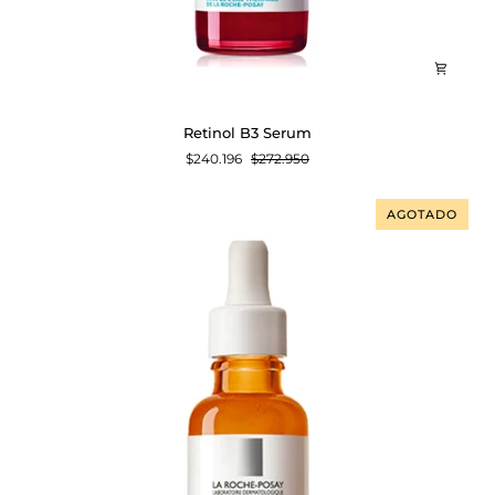
Retinol
Retinol B3 Serum
B3
$240.196
$272.950
Serum
AGOTADO