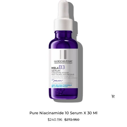
Pure
Pure Niacinamide 10 Serum X 30 Ml
Niacinamide
$240.196
$272.950
10
Serum