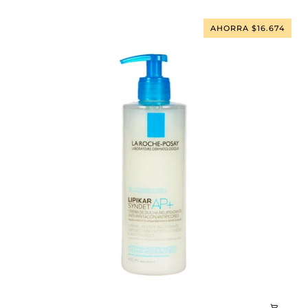
400
Ml
AHORRA $16.674