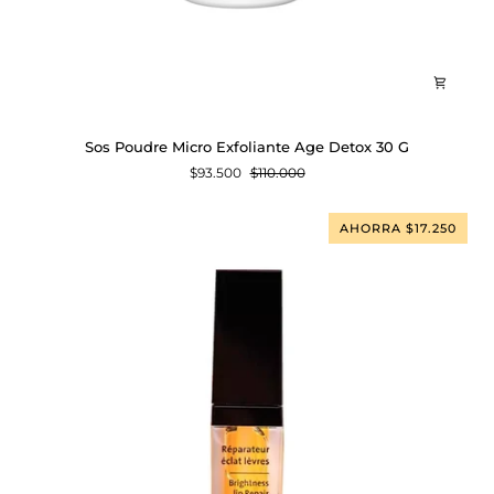
Sos
Sos Poudre Micro Exfoliante Age Detox 30 G
Poudre
$93.500
$110.000
Micro
Exfoliante
Age
AHORRA $17.250
Detox
30
G