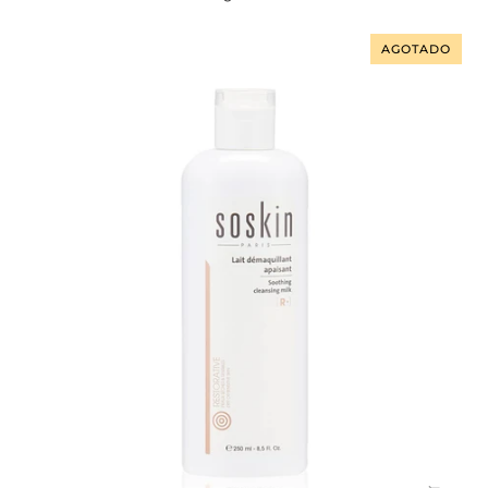
Anti
Brillante
AGOTADO
60
Ml