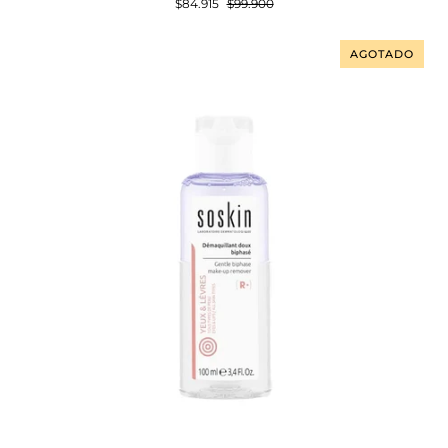
$84.915
$99.900
Hydratant
Stop
Imperfections
AGOTADO
15ml