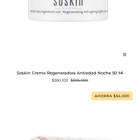
Soskin
Soskin Crema Regeneradora Antiedad Noche 50 Ml
Crema
$260.100
$306.000
Regeneradora
Antiedad
Noche
AHORRA $54.000
50
Ml