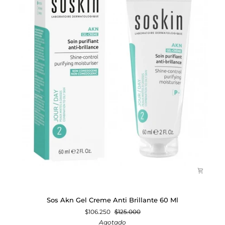
Sos
Sos Akn Gel Creme Anti Brillante 60 Ml
Akn
$106.250
$125.000
Gel
Agotado
Creme