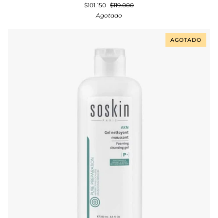
$101.150
$119.000
Compensateur
Agotado
Ultra
Confort
40ml
AGOTADO