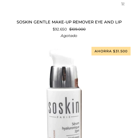
SOSKIN
SOSKIN GENTLE MAKE-UP REMOVER EYE AND LIP
GENTLE
$92.650
$109.000
MAKE-
Agotado
UP
REMOVER
EYE
AHORRA $31.500
AND
LIP