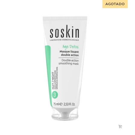
High
AGOTADO
Protec
Spf50
Textura
Fluida