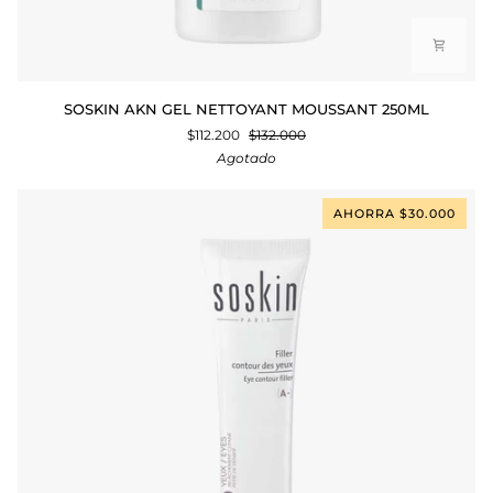
SOSKIN
SOSKIN AKN GEL NETTOYANT MOUSSANT 250ML
AKN
$112.200
$132.000
GEL
Agotado
NETTOYANT
MOUSSANT
250ML
AHORRA $30.000