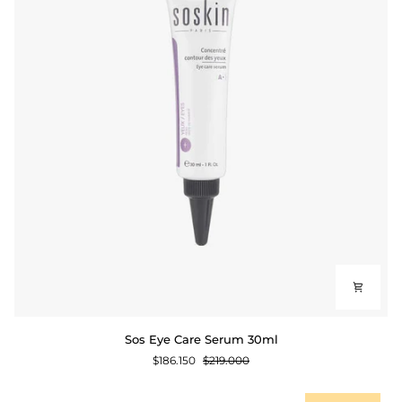
Sos
Sos Eye Care Serum 30ml
Eye
$186.150
$219.000
Care
Serum
30ml