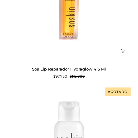
Sos
Sos Lip Reparador Hydraglow 4 5 Ml
Lip
$97.750
$115.000
Reparador
Hydraglow
4
AGOTADO
5
Ml