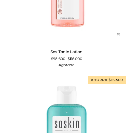
Sos
Sos Tonic Lotion
Tonic
$98.600
$116.000
Lotion
Agotado
AHORRA $16.500