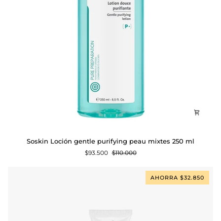
Soskin
Soskin Loción gentle purifying peau mixtes 250 ml
Loción
$93.500
$110.000
gentle
purifying
peau
AHORRA $32.850
mixtes
250
ml