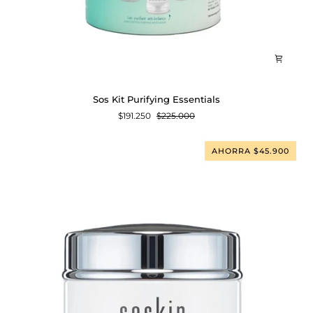
Sos
Sos Kit Purifying Essentials
Kit
$191.250
$225.000
Purifying
Essentials
AHORRA $45.900