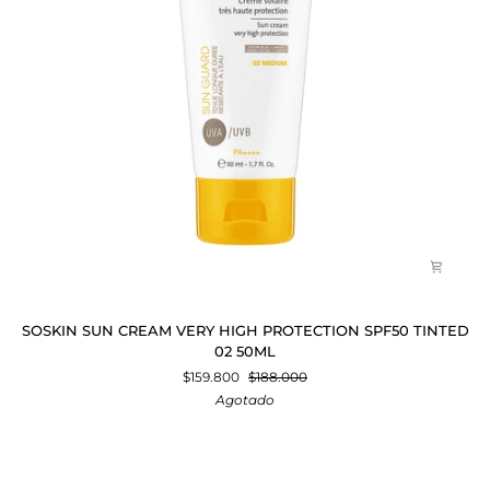
SOSKIN
SOSKIN SUN CREAM VERY HIGH PROTECTION SPF50 TINTED
SUN
02 50ML
CREAM
$159.800
$188.000
VERY
Agotado
HIGH
PROTECTION
SPF50
TINTED
02