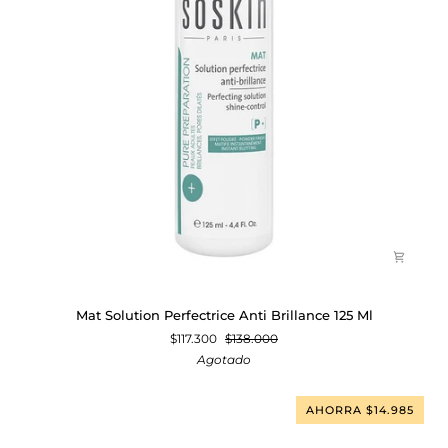
Mat
Mat Solution Perfectrice Anti Brillance 125 Ml
Solution
$117.300
$138.000
Perfectrice
Agotado
Anti
Brillance
125
AHORRA $14.985
Ml