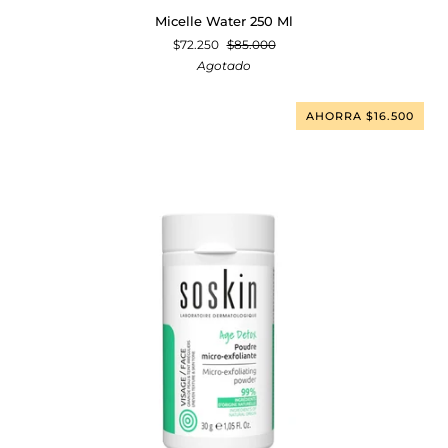
Micelle
Micelle Water 250 Ml
Water
$72.250
$85.000
250
Agotado
Ml
AHORRA $16.500