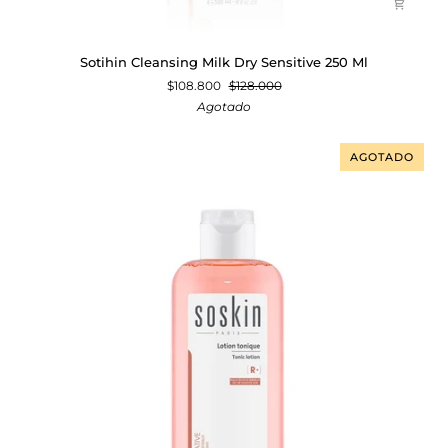
Sotihin
Sotihin Cleansing Milk Dry Sensitive 250 Ml
Cleansing
$108.800
$128.000
Milk
Agotado
Dry
Sensitive
250
AGOTADO
Ml