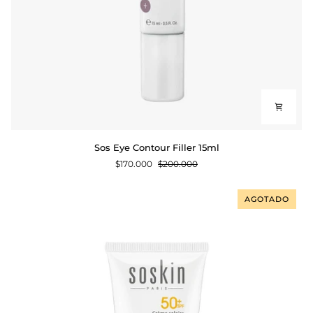
Sos
Sos Eye Contour Filler 15ml
Eye
$170.000
$200.000
Contour
Filler
15ml
AGOTADO