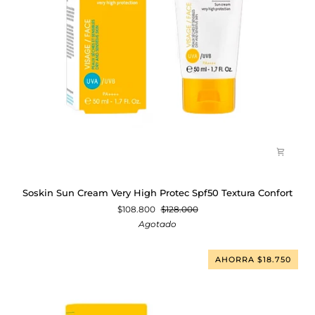
Soskin
Soskin Sun Cream Very High Protec Spf50 Textura Confort
Sun
$108.800
$128.000
Cream
Agotado
Very
High
Protec
AHORRA $18.750
Spf50
Textura
Confort